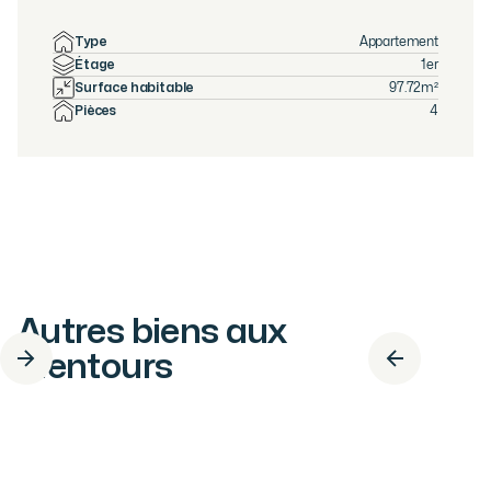
Type
Appartement
Étage
1er
Surface habitable
97.72
m²
Pièces
4
Autres biens aux
alentours