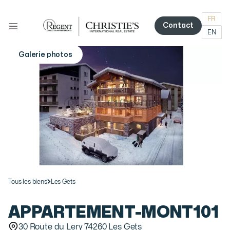
FR
Contact
EN
Contact
Galerie photos
More photos
Tous les biens
Les Gets
APPARTEMENT
-
MONT101
30 Route du Lery 74260 Les Gets