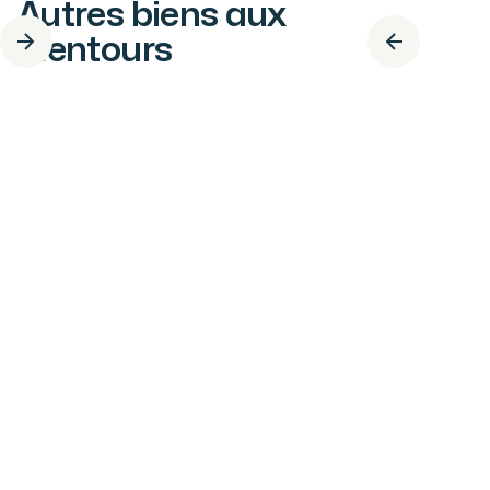
Autres biens aux
alentours
6
PIÈCES
267.05
M²