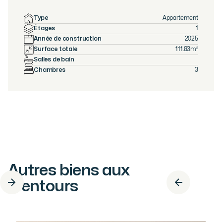
Type
Appartement
Étages
1
Année de construction
2025
Surface totale
111.83
m²
Salles de bain
Chambres
3
Autres biens aux
alentours