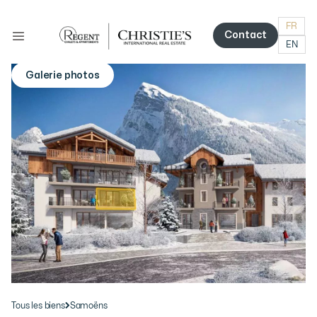
FR
Contact
EN
Contact
Galerie photos
More photos
Tous les biens
Samoëns