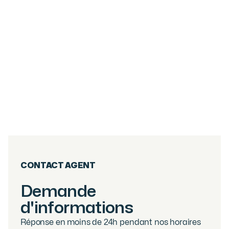
6
PIÈCES
267.05
M²
DUPLEX 5 CHAMBRES - CENTRE VILLAGE
DES GETS
Les Gets
2 800 000
€
·
réf
40WPS
CONTACT AGENT
Demande
d'informations
Réponse en moins de 24h pendant nos horaires