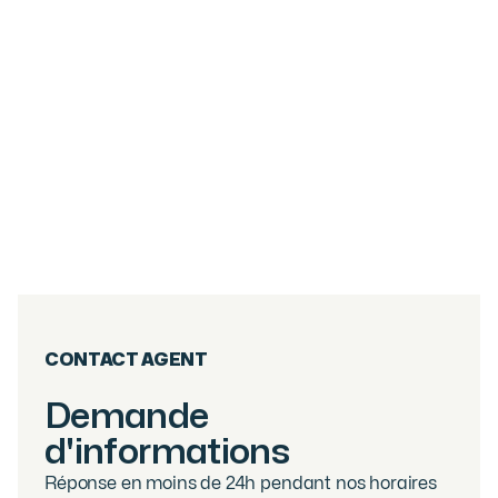
6
PIÈCES
267.05
M²
DUPLEX 5 CHAMBRES - CENTRE VILLAGE
DES GETS
Les Gets
2 800 000
€
·
réf
40WPS
CONTACT AGENT
Demande
d'informations
Réponse en moins de 24h pendant nos horaires