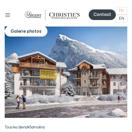
FR
Contact
EN
Contact
Galerie photos
More photos
Tous les biens
Samoëns