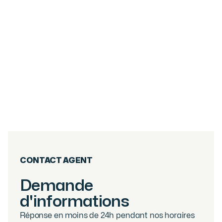
6
PIÈCES
267.05
M²
DUPLEX 5 CHAMBRES - CENTRE VILLAGE
DES GETS
Les Gets
2 800 000
€
·
réf
40WPS
CONTACT AGENT
Demande
d'informations
Réponse en moins de 24h pendant nos horaires