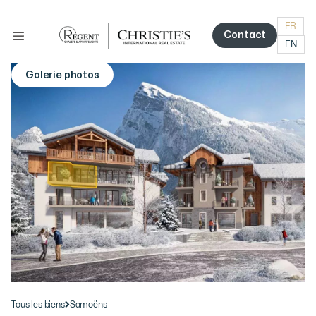
FR
Contact
EN
Contact
Galerie photos
More photos
Tous les biens
Samoëns