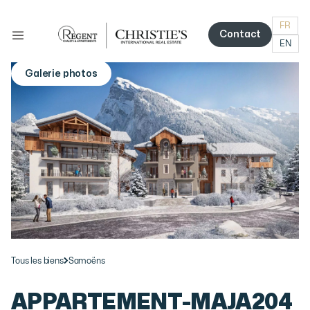
FR
Contact
EN
Contact
Galerie photos
More photos
Tous les biens
Samoëns
APPARTEMENT
-
MAJA204