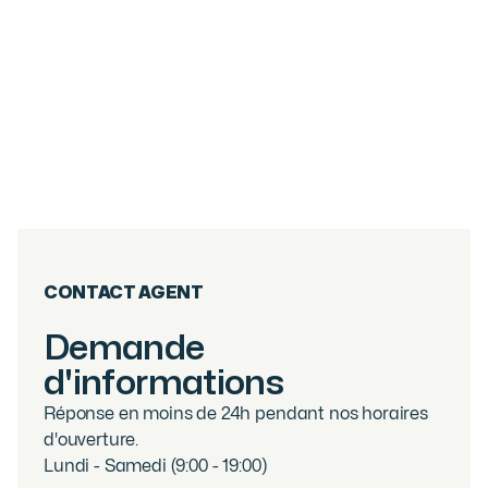
6
PIÈCES
267.05
M²
DUPLEX 5 CHAMBRES - CENTRE VILLAGE
DES GETS
Les Gets
2 800 000
€
·
réf
40WPS
CONTACT AGENT
Demande
d'informations
Réponse en moins de 24h pendant nos horaires
d'ouverture.
Lundi - Samedi (9:00 - 19:00)