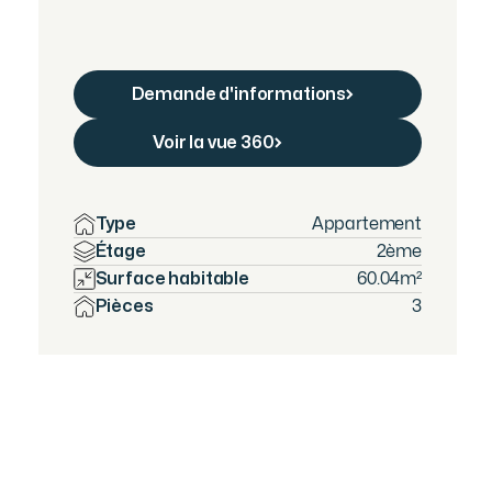
Demande d'informations
Demandes d'informations
Voir la vue 360
Télécharger les plans
Type
Appartement
Étage
2ème
Surface habitable
60.04
m²
Pièces
3