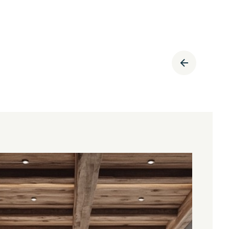
APPARTEMENT 1 CHAMBRE - LES GETS
Les Gets
405 000
€
·
·
réf
HOANI 101