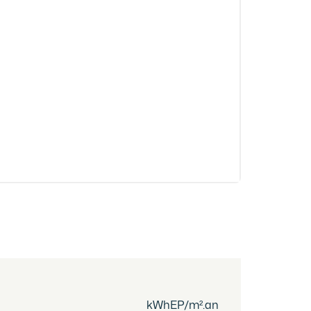
kWhEP/m².an