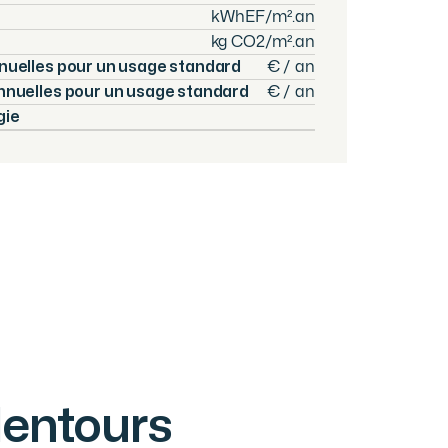
kWhEF/m².an
kg CO2/m².an
nuelles pour un usage standard
€ / an
nnuelles pour un usage standard
€ / an
gie
lentours