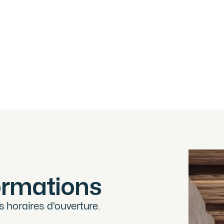
APPARTEMENT T4 REZ DE JARDIN - LES
GETS
Les Gets
930 000
€
·
·
réf
HOANI001
ormations
horaires d'ouverture.