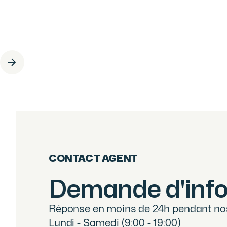
DUPLEX 5 CHAMBRES - CENTRE VILLAGE
DES GETS
Les Gets
2 800 000
€
·
réf
40WPS
CONTACT AGENT
Demande d'inf
Réponse en moins de 24h pendant nos 
Lundi - Samedi (9:00 - 19:00)