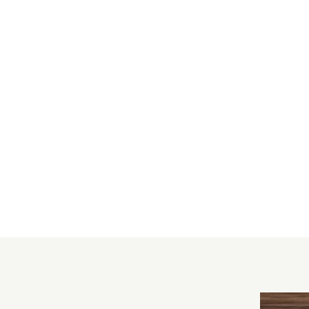
4
PIÈCES
114.29
M²
APPARTEMENT T4 REZ DE JARDIN - LES
GETS
Les Gets
930 000
€
·
·
réf
HOANI001