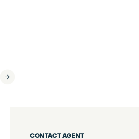
6
PIÈCES
267.05
M²
DUPLEX 5 CHAMBRES - CENTRE VILLAGE
DES GETS
Les Gets
2 800 000
€
·
réf
40WPS
CONTACT AGENT