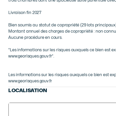
trois chambres dont une spacieuse suite parentale avec 
Livraison fin 2027

Bien soumis au statut de copropriété (29 lots principaux).
Montant annuel des charges de copropriété : non connu
Aucune procédure en cours.

“Les informations sur les risques auxquels ce bien est exp
www.georisques.gouv.fr”.
Les informations sur les risques auxquels ce bien est exp
www.georisques.gouv.fr
LOCALISATION