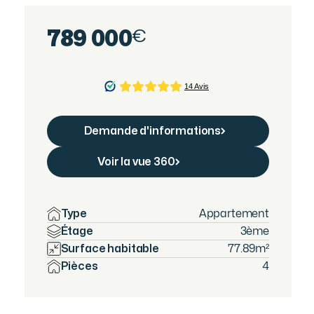
789 000
€
Demande d'informations
Demandes d'informations
Voir la vue 360
Télécharger les plans
Type
Appartement
Étage
3ème
Surface habitable
77.89
m²
Pièces
4