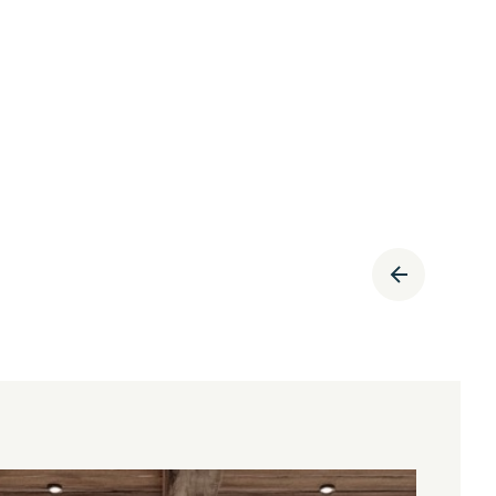
2
PIÈCES
38.13
M²
APPARTEMENT 1 CHAMBRE - LES GETS
Les Gets
405 000
€
·
·
réf
HOANI 101