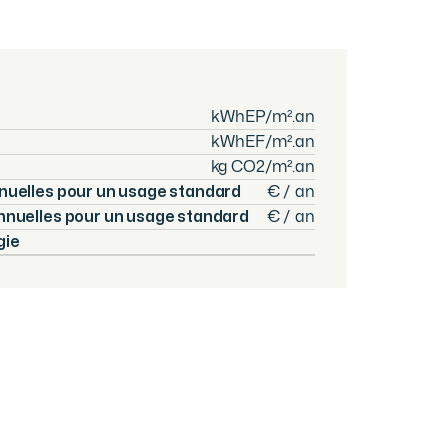
kWhEP/m².an
kWhEF/m².an
kg CO2/m².an
nuelles pour un usage standard
€ / an
nnuelles pour un usage standard
€ / an
gie