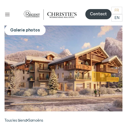
FR
Contact
EN
Contact
Galerie photos
More photos
Tous les biens
Samoëns