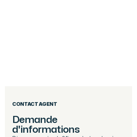
6
PIÈCES
267.05
M²
DUPLEX 5 CHAMBRES - CENTRE VILLAGE
DES GETS
Les Gets
2 800 000
€
·
réf
40WPS
CONTACT AGENT
Demande
d'informations