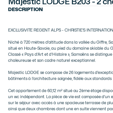
Majestic LODGE B203 - 2 c
DESCRIPTION
EXCLUSIVITE REGENT ALPS - CHRISTIE'S INTERNATION
Niché à 720 mètres d’altitude dans la vallée du Giffre, 
situé en Haute-Savoie, au pied du domaine skiable du Gran
Classé « Pays d’Art et d’Histoire », Samoëns se distingu
chaleureuse et son cadre naturel exceptionnel.

Majestic LODGE se compose de 26 logements d’exception
bâtiments à l’architecture soignée, fidèle aux standards
Cet appartement de 60,12 m² situé au 2ème étage dispo
un wc indépendant. La pièce de vie est composée d'un 
sur le séjour avec accès à une spacieuse terrasse de plu
ainsi que deux chambres dont une en suite viennent parfa