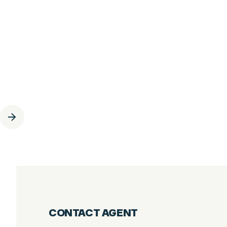
6
PIÈCES
267.05
M²
DUPLEX 5 CHAMBRES - CENTRE VILLAGE
DES GETS
Les Gets
2 800 000
€
·
réf
40WPS
CONTACT AGENT