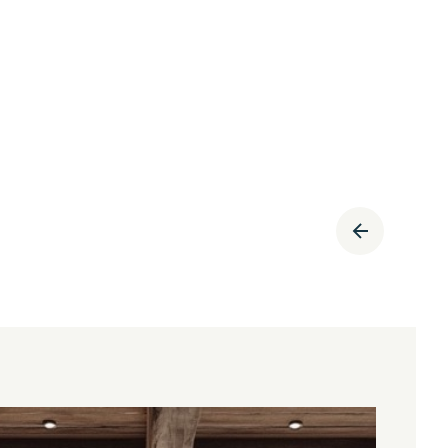
2
PIÈCES
38.13
M²
APPARTEMENT 1 CHAMBRE - LES GETS
Les Gets
405 000
€
·
·
réf
HOANI 101