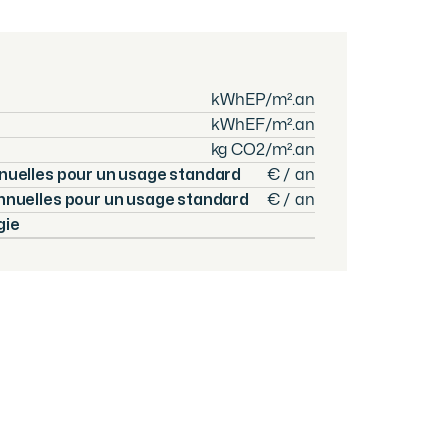
kWhEP/m².an
kWhEF/m².an
kg CO2/m².an
nuelles pour un usage standard
€ / an
nnuelles pour un usage standard
€ / an
gie