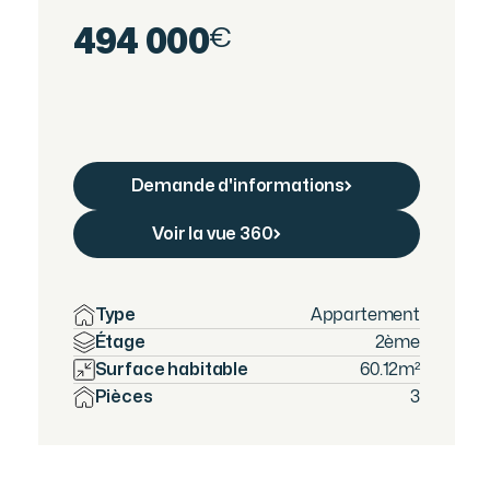
494 000
€
Demande d'informations
Demandes d'informations
Voir la vue 360
Télécharger les plans
Type
Appartement
Étage
2ème
Surface habitable
60.12
m²
Pièces
3