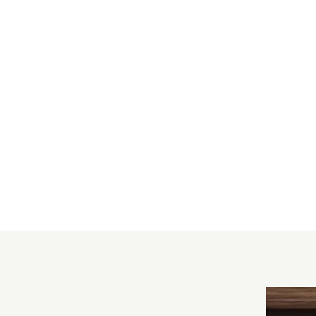
4
PIÈCES
114.29
M²
APPARTEMENT T4 REZ DE JARDIN - LES
GETS
Les Gets
930 000
€
·
·
réf
HOANI001