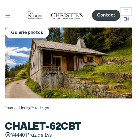
FR
Contact
EN
Contact
Galerie photos
More photos
Tous les biens
Praz de Lys
CHALET
-
62CBT
74440 Praz de Lys