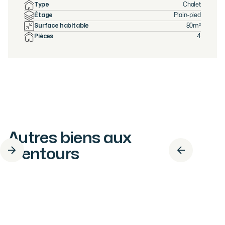
Type
Chalet
Étage
Plain-pied
Surface habitable
80
m²
Pièces
4
Autres biens aux
alentours