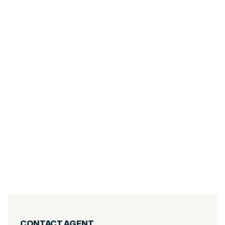
6
PIÈCES
267.05
M²
DUPLEX 5 CHAMBRES - CENTRE VILLAGE
DES GETS
Les Gets
2 800 000
€
·
réf
40WPS
CONTACT AGENT