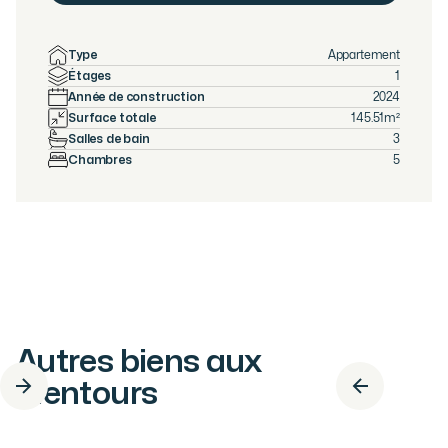
Type
Appartement
Étages
1
Année de construction
2024
Surface totale
145.51
m²
Salles de bain
3
Chambres
5
Autres biens aux
alentours