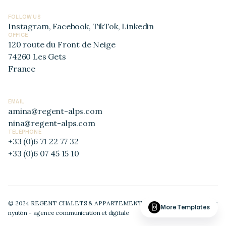
FOLLOW US
Instagram
,
Facebook
,
TikTok
,
Linkedin
OFFICE
120 route du Front de Neige
74260 Les Gets
France
EMAIL
amina@regent-alps.com
nina@regent-alps.com
TÉLÉPHONE
+33 (0)6 71 22 77 32
+33 (0)6 07 45 15 10
© 2024 REGENT CHALETS & APPARTEMENTS
mentions légales
More Templates
nyutōn - agence communication et digitale